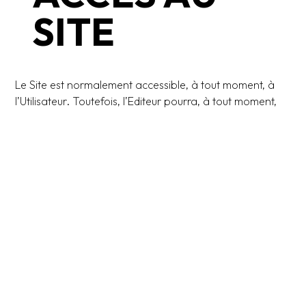
SITE
Le Site est normalement accessible, à tout moment, à
l’Utilisateur. Toutefois, l’Editeur pourra, à tout moment,
suspendre, limiter ou interrompre le Site afin de
procéder, notamment, à des mises à jour ou des
modifications de son contenu. L’Editeur ne pourra en
aucun cas être tenu responsable des conséquences
éventuelles de cette indisponibilité sur les activités de
l’Utilisateur.
Toute utilisation, reproduction, diffusion,
commercialisation, modification de toute ou partie du
Site, sans autorisation expresse de l’Editeur est prohibée
et pourra entraîner des actions et poursuites judiciaires
telles que prévues par la règlementation en vigueur.