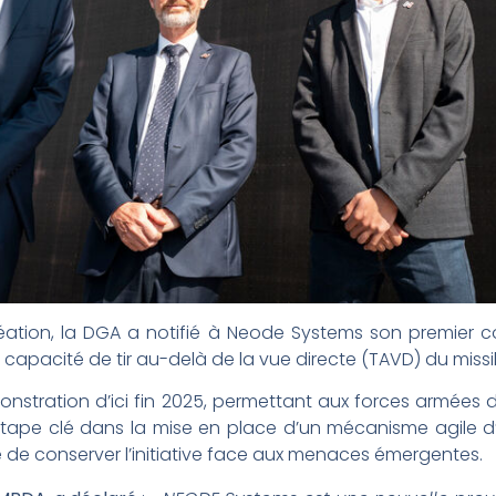
éation, la DGA a notifié à Neode Systems son premier c
capacité de tir au-delà de la vue directe (TAVD) du missi
onstration d’ici fin 2025, permettant aux forces armées 
tape clé dans la mise en place d’un mécanisme agile d
e de conserver l’initiative face aux menaces émergentes.