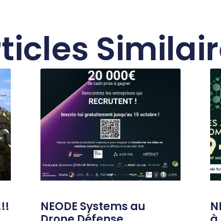
ticles Similai
!!
NEODE Systems au
N
Drone Défense
à