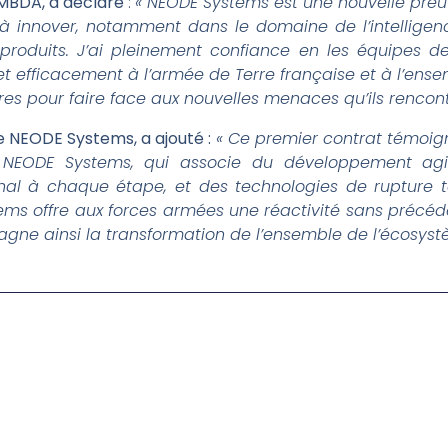
 MBDA, a déclaré
:
« NEODE Systems est une nouvelle preuv
à innover, notamment dans le domaine de l’intelligence
 produits. J’ai pleinement confiance en les équipes
 efficacement à l’armée de Terre française et à l’ensem
es pour faire face aux nouvelles menaces qu’ils rencontre
e NEODE Systems, a ajouté :
« Ce premier contrat témoig
NEODE Systems, qui associe du développement agil
inal à chaque étape, et des technologies de rupture te
stems offre aux forces armées une réactivité sans précé
gne ainsi la transformation de l’ensemble de l’écosyst