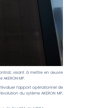
ontrat, visant à mettre en œuvre
le AKERON MP.
d’évaluer l’apport opérationnel de
’évolution du sytème AKERON MP,