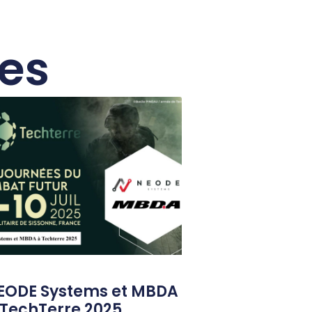
res
EODE Systems et MBDA
 TechTerre 2025